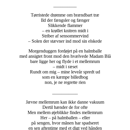
__________
Tørristede drømme om brændbart træ
Ild der fængsler og fænger
Slikkende flammer
– en krøllet knitren midt i
Striber af sensommervind
– Solen der stævner ind mod sin elskede
Morgenduggen fordøjet på en halmballe
med ansigtet front mod den hvælvede Madam Blå
bare ligge her og flyde i et mellemrum
– midt i ræset
Rundt om mig – mine leveår spredt ud
som en kæmpe billedbog
non, je ne regrette rien
___________
Jævne mellemrum kan ikke danne vakuum
Dertil hænder de for ofte
Men mellem øjeblikke findes mellemrum
Her – på halmballen – eller
på sengen, hvor månen har spadseret
en sen aftentime med et digt ved hånden