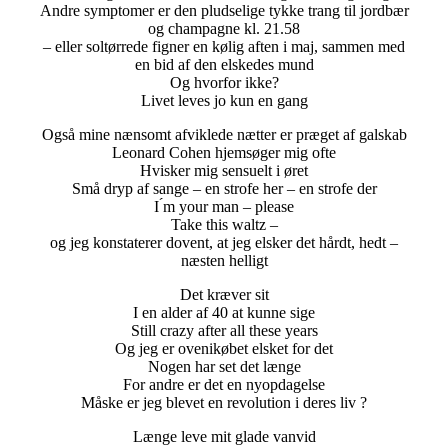
Andre symptomer er den pludselige tykke trang til jordbær
og champagne kl. 21.58
– eller soltørrede figner en kølig aften i maj, sammen med
en bid af den elskedes mund
Og hvorfor ikke?
Livet leves jo kun en gang
Også mine nænsomt afviklede nætter er præget af galskab
Leonard Cohen hjemsøger mig ofte
Hvisker mig sensuelt i øret
Små dryp af sange – en strofe her – en strofe der
I ́m your man – please
Take this waltz –
og jeg konstaterer dovent, at jeg elsker det hårdt, hedt –
næsten helligt
Det kræver sit
I en alder af 40 at kunne sige
Still crazy after all these years
Og jeg er ovenikøbet elsket for det
Nogen har set det længe
For andre er det en nyopdagelse
Måske er jeg blevet en revolution i deres liv ?
Længe leve mit glade vanvid