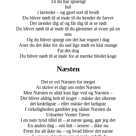
Til du har sprængt
hul
i lærredet – og gjort sort til hvidt
Du bliver nødt til at male til du kender de farver
Der tænder dig af og får dig til at se rødt
Du bliver nødt til at male til du glemmer at svare på en
sms
Og du bliver spurgt om det har regnet i dag
Aner du det ikke for du sad lige midt en klat orange
Fat det dog
Du bliver nødt til at male for at mærke blodet koge
Næsten
Det er vel Næsten for meget
At skrive et digt om ordet Næsten
Men Næsten er altid kun lige ved og Næsten –
Det bliver aldrig helt til noget – måske det sikreste
det kedeligste – eller måske det farligste
I virkeligheden gambler jeg sådan Næsten da
Udsætter Venter Tøver
I en naiv tynd tillid til – at næste gang, gør jeg det
En anden dag – om lidt – senere – ikke nu
Frem for alt ikke nu – og hvad bliver det næste