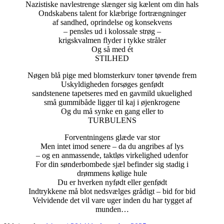
Nazistiske navlestrenge slænger sig kælent om din hals
Ondskabens talent for klæbrige fortrængninger
af sandhed, oprindelse og konsekvens
– pensles ud i kolossale strøg –
krigskvalmen flyder i tykke stråler
Og så med ét
STILHED
Nøgen blå pige med blomsterkurv toner tøvende frem
Uskyldigheden forsøges genfødt
sandstenene tapetseres med en gavmild ukuelighed
små gummibåde ligger til kaj i øjenkrogene
Og du må synke en gang eller to
TURBULENS
Forventningens glæde var stor
Men intet imod senere – da du angribes af lys
– og en anmassende, taktløs virkelighed udenfor
For din sønderbombede sjæl befinder sig stadig i
drømmens kølige hule
Du er hverken nyfødt eller genfødt
Indtrykkene må blot nedsvælges grådigt – bid for bid
Velvidende det vil vare uger inden du har tygget af
munden…