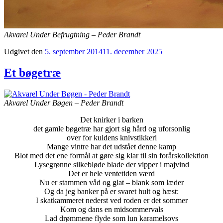
Akvarel Under Befrugtning – Peder Brandt
Udgivet den
5. september 2014
11. december 2025
Et bøgetræ
Akvarel Under Bøgen – Peder Brandt
Det knirker i barken
det gamle bøgetræ har gjort sig hård og uforsonlig
over for kuldens knivstikkeri
Mange vintre har det udstået denne kamp
Blot med det ene formål at gøre sig klar til sin forårskollektion
Lysegrønne silkebløde blade der vipper i majvind
Det er hele ventetiden værd
Nu er stammen våd og glat – blank som læder
Og da jeg banker på er svaret hult og hæst:
I skatkammeret nederst ved roden er det sommer
Kom og dans en midsommervals
Lad drømmene flyde som lun karamelsovs