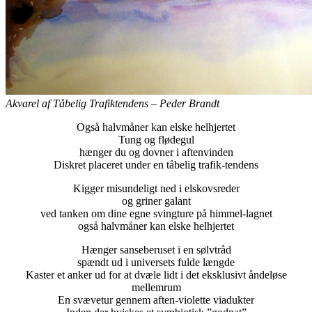
Akvarel af Tåbelig Trafiktendens – Peder Brandt
Også halvmåner kan elske helhjertet
Tung og flødegul
hænger du og dovner i aftenvinden
Diskret placeret under en tåbelig trafik-tendens
Kigger misundeligt ned i elskovsreder
og griner galant
ved tanken om dine egne svingture på himmel-lagnet
også halvmåner kan elske helhjertet
Hænger sanseberuset i en sølvtråd
spændt ud i universets fulde længde
Kaster et anker ud for at dvæle lidt i det eksklusivt åndeløse
mellemrum
En svævetur gennem aften-violette viadukter