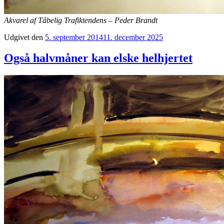
Akvarel af Tåbelig Trafiktendens – Peder Brandt
Udgivet den
5. september 2014
11. december 2025
Også halvmåner kan elske helhjertet