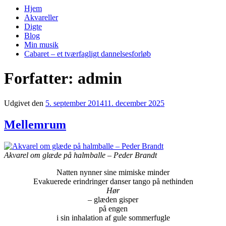
Hjem
Akvareller
Digte
Blog
Min musik
Cabaret – et tværfagligt dannelsesforløb
Forfatter:
admin
Udgivet den
5. september 2014
11. december 2025
Mellemrum
Akvarel om glæde på halmballe – Peder Brandt
Natten nynner sine mimiske minder
Evakuerede erindringer danser tango på nethinden
Hør
– glæden gisper
på engen
i sin inhalation af gule sommerfugle