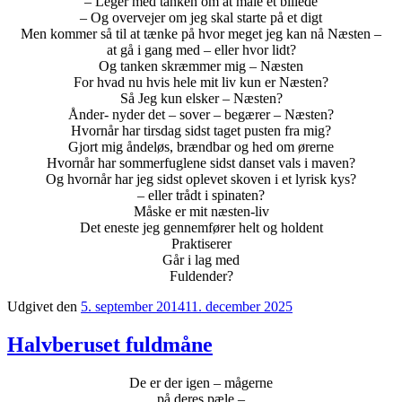
– Leger med tanken om at male et billede
– Og overvejer om jeg skal starte på et digt
Men kommer så til at tænke på hvor meget jeg kan nå Næsten –
at gå i gang med – eller hvor lidt?
Og tanken skræmmer mig – Næsten
For hvad nu hvis hele mit liv kun er Næsten?
Så Jeg kun elsker – Næsten?
Ånder- nyder det – sover – begærer – Næsten?
Hvornår har tirsdag sidst taget pusten fra mig?
Gjort mig åndeløs, brændbar og hed om ørerne
Hvornår har sommerfuglene sidst danset vals i maven?
Og hvornår har jeg sidst oplevet skoven i et lyrisk kys?
– eller trådt i spinaten?
Måske er mit næsten-liv
Det eneste jeg gennemfører helt og holdent
Praktiserer
Går i lag med
Fuldender?
Udgivet den
5. september 2014
11. december 2025
Halvberuset fuldmåne
De er der igen – mågerne
på deres pæle –