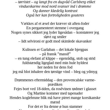
– tørristet – og langt fra en dugvåd Carlsberg etiket
vindueskarme mod nord svanser ind i drømme
Og danner klædelig kontrast
Også her kan fortroligheden gouteres
Vækkes af et æsel der kræver sit aften-foder
En pergamenteret stemme i overgang
Nogen synes sikkert jeg lyder ligesådan – konstaterer jeg
sløvt og smiler
– lidt selvironi er godt mod skimlede skavanker
Kulissen er Garlaban – det lokale bjergpas
– på fransk ”massif”
– en tung elefant af klippe – egenrådig, stolt og strid
fuldstændig ligeglad med min hule hyldest
her neden for dens fod
jeg må blot inhalere den tørstige vind – bleg og ydmyg
Drømmenes eftermiddag – den provencalske varme-
prædiken
Fejes bort ved 18-tiden, da rosévinen rødmer i glasset
Og Martine kommer med tapenader
Hendes koglebrune blik må have pirret mange korsikanske
mænd
For det er fra denne ø hun stammer