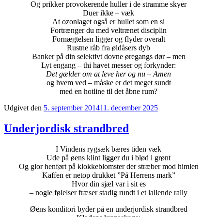
Og prikker provokerende huller i de stramme skyer
Duer ikke – væk
At ozonlaget også er hullet som en si
Fortrænger du med veltrænet disciplin
Fornægtelsen ligger og flyder overalt
Rustne råb fra øldåsers dyb
Banker på din selektivt dovne øregangs dør – men
Lyt engang – thi havet messer og forkynder:
Det gælder om at leve her og nu – Amen
og hvem ved – måske er det meget sundt
med en hotline til det åbne rum?
Udgivet den
5. september 2014
11. december 2025
Underjordisk strandbred
I Vindens rygsæk bæres tiden væk
Ude på øens klint ligger du i blød i grønt
Og glor henført på klokkeblomster der stræber mod himlen
Kaffen er netop drukket ”På Herrens mark”
Hvor din sjæl var i sit es
– nogle følelser fræser stadig rundt i et lallende rally
Øens konditori byder på en underjordisk strandbred