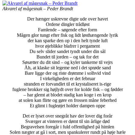
Akvarel af mågesnak – Peder Brandt
Der hænger uskrevne digte ude over havet
Ordene dingler trådløst
Famlende – søgende efter form
Mågen glor tungt efter fisk og lidt løsthængende lyrik
der kan sparke den op i den helt tynde luft
hvor øjeblikke blafrer i pergament
Du selv slider sandet tyndt under din sål
Bundet til jorden – og tak for det
Søsætter du dit sind – og kyler tankerne til vejrs
Åh, at klaske sit legeme ned i det sprøde sand
Bare ligge der og riste drømme i solhvid vind
I virkeligheden er det februar
stranden er forvandlet til et krystaliseret is-rige
fuglene brokker sig højlydt over for kolde fisk – og fødder
– har glemt at blodet stadig kan koge i en krop
at solen kan flirte og gøre en frossen måne feberhed
Et glimt i fugleøjet holder dampen oppe
Det er lyset over snegråt hav der lover dig forår
Sværger at vinteren er dømt til sin årlige død
Begravelsen foregår i fuld offentlighed på himlen
Solen nægter at gå i sort, men spankulerer rundt på høje hæle