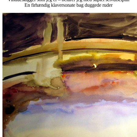
En firhændig klaversonate bag duggede ruder