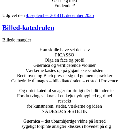
Går i lag med
Fuldender?
Udgivet den
4. september 2014
11. december 2025
Billed-katedralen
Billede mangler
Han skulle have set det selv
PICASSO
Olga en face og profil
Guernica og verificerende violiner
Værkerne kastes op på gigantiske sandsten
Beethoven og Bach presser sig ud gennem sprækker
Cathedrale d ́images – billedkatedralen – et sted i Provence
– Og ordet katedral smager fortrinligt dér i dit inderste
For du tvinges i knæ af en kejtet ydmyghed og rituel
respekt
for kunstneren, stedet, værkerne og idéen
NÅDESLØS ÆSTETIK
Guernica – det ubarmhjertige vidne på lærred
– sygeligt forpinte ansigter klaskes i hovedet på dig