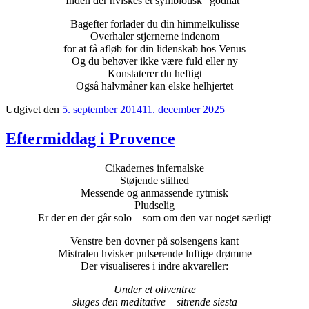
Inden der hviskes et symbiotisk ”godnat”
Bagefter forlader du din himmelkulisse
Overhaler stjernerne indenom
for at få afløb for din lidenskab hos Venus
Og du behøver ikke være fuld eller ny
Konstaterer du heftigt
Også halvmåner kan elske helhjertet
Udgivet den
5. september 2014
11. december 2025
Eftermiddag i Provence
Cikadernes infernalske
Støjende stilhed
Messende og anmassende rytmisk
Pludselig
Er der en der går solo – som om den var noget særligt
Venstre ben dovner på solsengens kant
Mistralen hvisker pulserende luftige drømme
Der visualiseres i indre akvareller:
Under et oliventræ
sluges den meditative – sitrende siesta