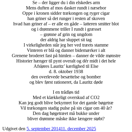
Se – der ligger du i din elskedes arm
Mens duften af mos dasker rundt i næsebor
Oppe i kronen sidder trækongen og ryger cigar
han griner så det runger i resten af skoven
hvad han griner af – er alle en gåde – latteren smitter blot
og i drømmene triller I rundt i græsset
– grønne af grin og ungdom
der aldrig har sluppet sit tag
I virkeligheden står jeg her ved træets stamme
Vinteren er blå og danner bidemærker i alt
Grenene broderet fast på himlen – danner de vilde mønstre
Historier hænger til pynt overalt og dér midt i det hele
Afsløres Lauritz’ kærlighed til Else
d. 8. oktober 1938
den overlevede besættelse og bomber
og blev først rationeret, da Lauritz døde
I en trådløs tid
Med et klækkeligt overskud af CO2
Kan jeg godt blive bekymret for det gamle bøgetræ
Vil trækongen stadig pulse på sin cigar om 40 år?
Den dag bøgetræet må bukke under
bliver drømme måske ikke længere støbt?
Udgivet den
5. september 2014
11. december 2025