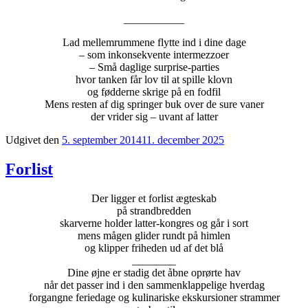
___________
Lad mellemrummene flytte ind i dine dage
– som inkonsekvente intermezzoer
– Små daglige surprise-parties
hvor tanken får lov til at spille klovn
og fødderne skrige på en fodfil
Mens resten af dig springer buk over de sure vaner
der vrider sig – uvant af latter
Udgivet den
5. september 2014
11. december 2025
Forlist
Der ligger et forlist ægteskab
på strandbredden
skarverne holder latter-kongres og går i sort
mens mågen glider rundt på himlen
og klipper friheden ud af det blå
________
Dine øjne er stadig det åbne oprørte hav
når det passer ind i den sammenklappelige hverdag
forgangne feriedage og kulinariske ekskursioner strammer