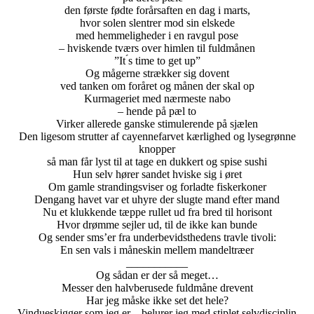
den første fødte forårsaften en dag i marts,
hvor solen slentrer mod sin elskede
med hemmeligheder i en ravgul pose
– hviskende tværs over himlen til fuldmånen
”It ́s time to get up”
Og mågerne strækker sig dovent
ved tanken om foråret og månen der skal op
Kurmageriet med nærmeste nabo
– hende på pæl to
Virker allerede ganske stimulerende på sjælen
Den ligesom strutter af cayennefarvet kærlighed og lysegrønne
knopper
så man får lyst til at tage en dukkert og spise sushi
Hun selv hører sandet hviske sig i øret
Om gamle strandingsviser og forladte fiskerkoner
Dengang havet var et uhyre der slugte mand efter mand
Nu et klukkende tæppe rullet ud fra bred til horisont
Hvor drømme sejler ud, til de ikke kan bunde
Og sender sms’er fra underbevidsthedens travle tivoli:
En sen vals i måneskin mellem mandeltræer
___________
Og sådan er der så meget…
Messer den halvberusede fuldmåne drevent
Har jeg måske ikke set det hele?
Vindueskigger som jeg er – belurer jeg med stiplet selvdisciplin