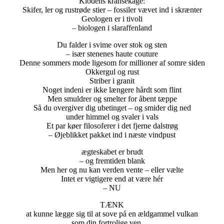
Klodens kransekage:
Skifer, ler og rustrøde stier – fossiler vævet ind i skrænter
Geologen er i tivoli
– biologen i slaraffenland
Du falder i svime over stok og sten
– især stenenes haute couture
Denne sommers mode ligesom for millioner af somre siden
Okkergul og rust
Striber i granit
Noget indeni er ikke længere hårdt som flint
Men smuldrer og smelter for åbent tæppe
Så du overgiver dig ubetinget – og smider dig ned
under himmel og svaler i vals
Et par køer filosoferer i det fjerne dalstrøg
– Øjeblikket pakket ind i næste vindpust
ægteskabet er brudt
– og fremtiden blank
Men her og nu kan verden vente – eller vælte
Intet er vigtigere end at være hér
– NU
TÆNK
at kunne lægge sig til at sove på en ældgammel vulkan
som din fortrolige ven…..