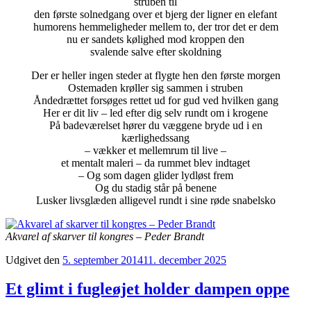
struben til
den første solnedgang over et bjerg der ligner en elefant
humorens hemmeligheder mellem to, der tror det er dem
nu er sandets kølighed mod kroppen den
svalende salve efter skoldning
Der er heller ingen steder at flygte hen den første morgen
Ostemaden krøller sig sammen i struben
Åndedrættet forsøges rettet ud for gud ved hvilken gang
Her er dit liv – led efter dig selv rundt om i krogene
På badeværelset hører du væggene bryde ud i en
kærlighedssang
– vækker et mellemrum til live –
et mentalt maleri – da rummet blev indtaget
– Og som dagen glider lydløst frem
Og du stadig står på benene
Lusker livsglæden alligevel rundt i sine røde snabelsko
Akvarel af skarver til kongres – Peder Brandt
Udgivet den
5. september 2014
11. december 2025
Et glimt i fugleøjet holder dampen oppe