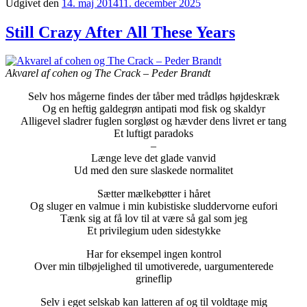
Udgivet den
14. maj 2014
11. december 2025
Still Crazy After All These Years
Akvarel af cohen og The Crack – Peder Brandt
Selv hos mågerne findes der tåber med trådløs højdeskræk
Og en heftig galdegrøn antipati mod fisk og skaldyr
Alligevel sladrer fuglen sorgløst og hævder dens livret er tang
Et luftigt paradoks
–
Længe leve det glade vanvid
Ud med den sure slaskede normalitet
Sætter mælkebøtter i håret
Og sluger en valmue i min kubistiske sluddervorne eufori
Tænk sig at få lov til at være så gal som jeg
Et privilegium uden sidestykke
Har for eksempel ingen kontrol
Over min tilbøjelighed til umotiverede, uargumenterede
grineflip
Selv i eget selskab kan latteren af og til voldtage mig