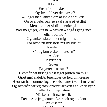
Ikke nu
Frem for alt ikke nu
– Og hvad bliver det næste?
– Leger med tanken om at male et billede
– Og overvejer om jeg skal starte på et digt
Men kommer så til at tænke på,
hvor meget jeg kan nå – næsten – at gå i gang med
– eller hvor lidt?
Og tanken skræmmer mig – næsten
For hvad nu hvis hele mit liv kun er
Næsten?
Så Jeg kun elsker – næsten?
Ånder
Nyder det
Sover
Begærer – næsten?
Hvornår har tirsdag sidst taget pusten fra mig?
Gjort mig åndeløs, brændbar og hed om ørerne
Hvornår har sommerfuglene sidst danset vals i maven?
Og hvornår har jeg sidst oplevet skoven i et lyrisk kys?
– eller trådt i spinaten?
Måske er mit næsten-liv
Det eneste jeg gennemfører helt og holdent
Praktiserer