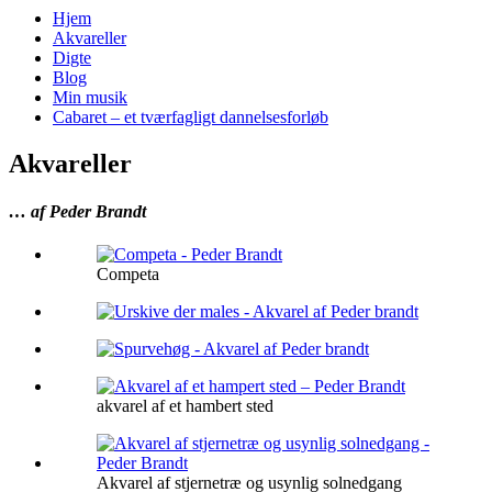
Hjem
Akvareller
Digte
Blog
Min musik
Cabaret – et tværfagligt dannelsesforløb
Akvareller
… af Peder Brandt
Competa
akvarel af et hambert sted
Akvarel af stjernetræ og usynlig solnedgang